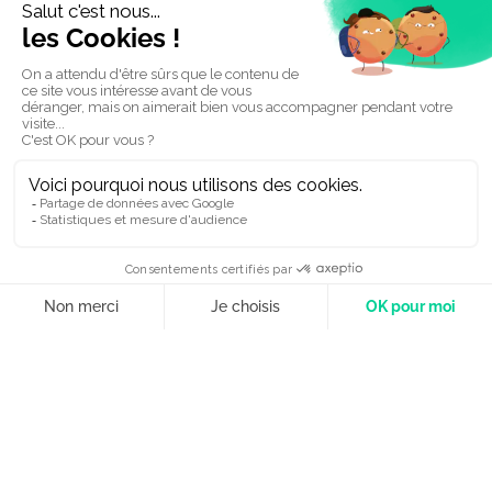
Aftermovie — Soirée des Sportifs
Mayennais
Ce qu’on a posé
Émotion, énergie, reconnaissance. On suit la
cérémonie de bout en bout (arrivées, coulisses,
trophées, réactions) avec un montage punchy
et un habillage sobre qui laisse la lumière aux
lauréats.
Ce qu’on livre