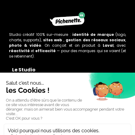
Studio créatif 100% sur-mesure :
identité de marque
(logo,
charte, supports),
sites web
,
gestion des réseaux sociaux
,
photo & vidéo
. On conçoit et on produit à
Laval
, avec
réactivité
et
efficacité
— pour des marques qui se voient (et
se retiennent).
Le Studio
Accueil
Études de cas
Apprendre et découvrir
Pichenette ?
Mentions légales
– Politique de confidentialité