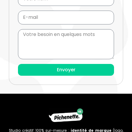
Envoyer
Studio créatif 100% sur-mesure :
identité de marque
(logo,