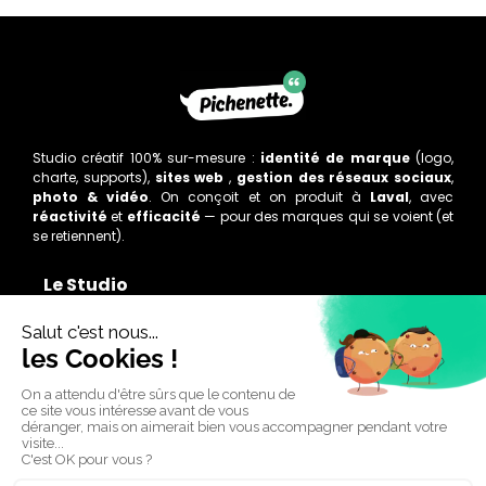
Studio créatif 100% sur-mesure :
identité de marque
(logo,
charte, supports),
sites web
,
gestion des réseaux sociaux
,
photo & vidéo
. On conçoit et on produit à
Laval
, avec
réactivité
et
efficacité
— pour des marques qui se voient (et
se retiennent).
Le Studio
Accueil
Études de cas
Apprendre et découvrir
Pichenette ?